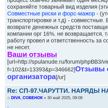
сохраняйте товарный вид изделия (эти
Совместные риски и форс-мажор
- (у
транспортировке и т.д) - совместные. 
возврате денежных средств поставщи
компании орг 16%. не возвращается, т
работу провел и ответственность за с
не несет.
Ваши отзывы
[url=http://spulanude.ru/forum/phpBB3/v
Отзывы 
f=102&t=13393&p=346662]
организатора
[/ur]
Re: СП-97.ЧАРУТТИ. НАРЯДЫ 
DIVA_СОВЕНОК
» 30 май 2025, 09:08
,