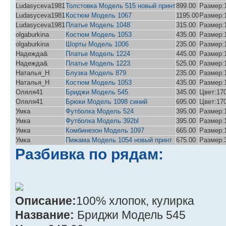
Ludasyceva1981
Толстовка Модель 515 новый принт
899.00
Размер:1
Ludasyceva1981
Костюм Модель 1067
1195.00
Размер:1
Ludasyceva1981
Платье Модель 1048
315.00
Размер:1
olgaburkina
Костюм Модель 1053
435.00
Размер:1
olgaburkina
Шорты Модель 1006
235.00
Размер:1
Надежда&
Платье Модель 1224
445.00
Размер:1
Надежда&
Платье Модель 1223
525.00
Размер:1
Наталья_Н
Блузка Модель 879
235.00
Размер:1
Наталья_Н
Костюм Модель 1053
435.00
Размер:1
Оляля41
Бриджи Модель 545
345.00
Цвет:17
Оляля41
Брюки Модель 1098 синий
695.00
Цвет:17
Умка
Футболка Модель 524
395.00
Размер:1
Умка
Футболка Модель 392bl
395.00
Размер:1
Умка
Комбинезон Модель 1097
665.00
Размер:1
Умка
Пижама Модель 1054 новый принт
675.00
Размер:3
Разбивка по рядам:
Описание:
100% хлопок, кулирка
Название:
Бриджи Модель 545