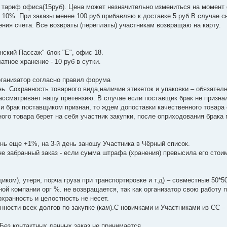
 + тариф офиса(15руб). Цена может незначительно измениться на момен
 10%. При заказы менее 100 руб.прибавляю к доставке 5 руб.В случае 
ения счета. Все возвраты (переплаты) участникам возвращаю на карту.
ский Пассаж" блок "Е", офис 18.
тное хранение - 10 руб в сутки.
организатор согласно правил форума
нь. Сохранность товарного вида,наличие этикеток и упаковки – обязател
ассматривает нашу претензию. В случае если поставщик брак не призна
ли брак поставщиком признан, то ждем допоставки качественного товар
ого товара берет на себя участник закупки, после оприходования брака
нь еще +1%, на 3-й день заношу Участника в Чёрный список.
не забранный заказ - если сумма штрафа (хранения) превысила его стои
ком), утеря, порча груза при транспортировке и т.д) – совместные 50*5
ой компании орг %. не возвращается, так как организатор свою работу 
хранность и целостность не несет.
нности всех долгов по закупке (кам).С новичками и Участниками из СС 
ез контактных данных заказ не принимается.