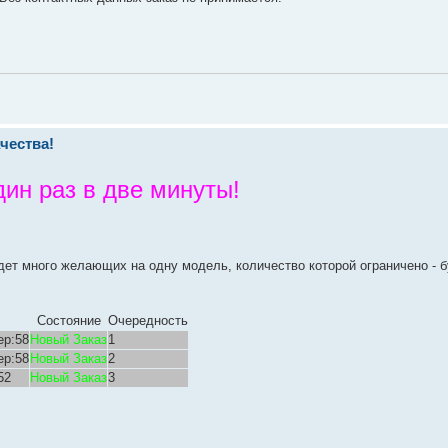
чества!
н раз в две минуты!
дет много желающих на одну модель, количество которой ограничено - 
Состояние
Очередность
ер:58
Новый Заказ
1
ер:58
Новый Заказ
2
52
Новый Заказ
3