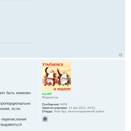
жет быть изменен
taya88
Модератор
 пропорционально
Сообщения:
8459
Зарегистрирован:
14 янв 2012, 20:01
чения, если
Откуда:
Улан-Удэ, железнодорожный район
е перечисления
т выдаваться