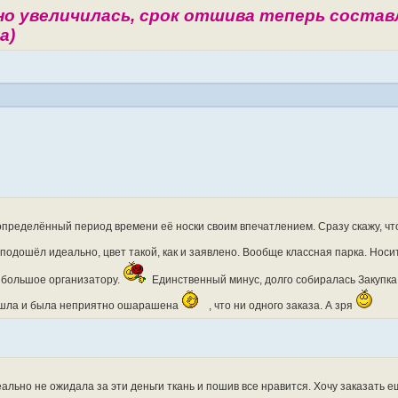
о увеличилась, срок отшива теперь состав
а)
определённый период времени её носки своим впечатлением. Сразу скажу, чт
подошёл идеально, цвет такой, как и заявлено. Вообще классная парка. Носи
 большое организатору.
Единственный минус, долго собиралась Закупка,
 зашла и была неприятно ошарашена
, что ни одного заказа. А зря
еально не ожидала за эти деньги ткань и пошив все нравится. Хочу заказать е