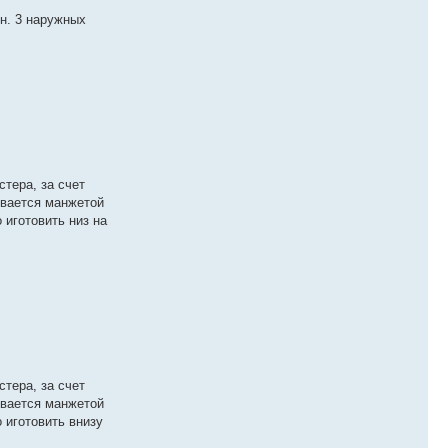
н. 3 наружных
тера, за счет
ивается манжетой
 иготовить низ на
тера, за счет
ивается манжетой
 иготовить внизу