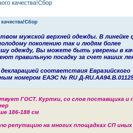
ного качества!Сбор
 качества!Сбор
ством мужской верхней одежды. В линейке
молодому поколению так и людям более
ашу одежду, Вы можете быть уверены в ка
еют правильную посадку за счет наших лек
 декларацией соответствия Евразийского
ным номером ЕАЭС № RU Д-RU.AA94.B.0112
вует ГОСТ. Куртки, со слов поставщика и 
мер
ше 186-188 см
ую репутацию на многих площадках СП иных 