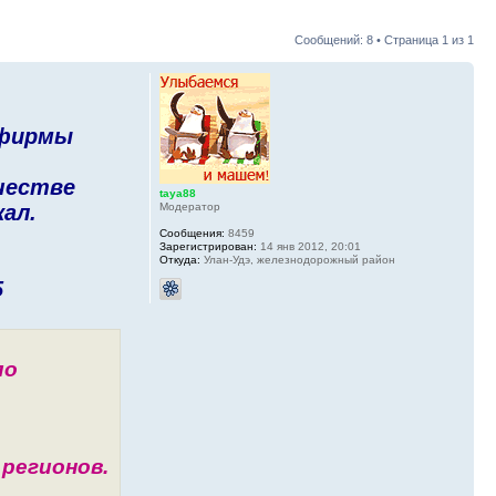
Сообщений: 8 • Страница
1
из
1
 фирмы
честве
taya88
Модератор
ал.
Сообщения:
8459
Зарегистрирован:
14 янв 2012, 20:01
Откуда:
Улан-Удэ, железнодорожный район
5
по
регионов.