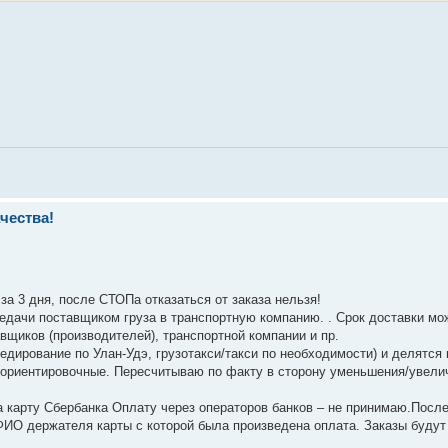
чества!
а 3 дня, после СТОПа отказаться от заказа нельзя!
редачи поставщиком груза в транспортную компанию. . Срок доставки мо
вщиков (производителей), транспортной компании и пр.
педирование по Улан-Удэ, грузотакси/такси по необходимости) и делятся
- ориентировочные. Пересчитываю по факту в сторону уменьшения/увели
на карту Сбербанка Оплату через операторов банков – не принимаю.Посл
 ФИО держателя карты с которой была произведена оплата. Заказы буду