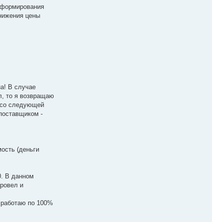
т формирования
снижения цены
на! В случае
л, то я возвращаю
а со следующей
 поставщиком -
мость (деньги
0. В данном
провел и
– работаю по 100%