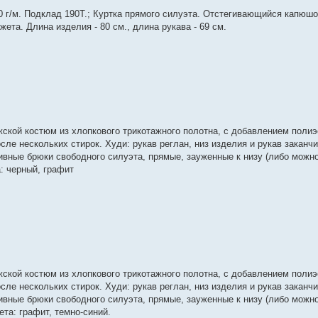
0 г/м. Подклад 190Т.; Куртка прямого силуэта. Отстегивающийся капюшо
ета. Длина изделия - 80 см., длина рукава - 69 см.
жской костюм из хлопкового трикотажного полотна, с добавлением полиэс
сле нескольких стирок. Худи: рукав реглан, низ изделия и рукав заканч
ивные брюки свободного силуэта, прямые, зауженные к низу (либо можно
: черный, графит
жской костюм из хлопкового трикотажного полотна, с добавлением полиэс
сле нескольких стирок. Худи: рукав реглан, низ изделия и рукав заканч
ивные брюки свободного силуэта, прямые, зауженные к низу (либо можно
ета: графит, темно-синий.