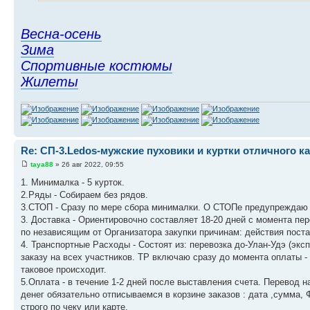
Весна-осень
Зима
Спортивные костюмы
Жилеты
Re: СП-3.Ledos-мужские пуховики и куртки отличного ка
taya88
» 26 авг 2022, 09:55
1. Минималка - 5 курток.
2.Ряды - Собираем без рядов.
3.СТОП - Сразу по мере сбора минималки. О СТОПе предупреждаю з
3. Доставка - Ориентировочно составляет 18-20 дней с момента пе
по независящим от Организатора закупки причинам: действия поста
4. Транспортные Расходы - Состоят из: перевозка до-Улан-Удэ (экс
заказу на всех участников. ТР включаю сразу до момента оплаты 
таковое происходит.
5.Оплата - в течение 1-2 дней после выставления счета. Перевод 
денег обязательно отписываемся в корзине заказов : дата ,сумма,
строго по чеку или карте.