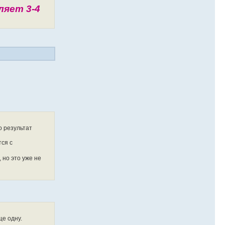
ляет 3-4
о результат
тся с
 но это уже не
ще одну.