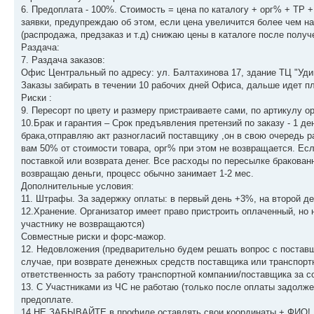
6. Предоплата - 100%. Стоимость = цена по каталогу + орг% + ТР
заявки, предупреждаю об этом, если цена увеличится более чем на
(распродажа, предзаказ и т.д) снижаю цены в каталоге после получ
Раздача:
7. Раздача заказов:
Офис Центральный по адресу: ул. Балтахинова 17, здание ТЦ "Удин
Заказы забирать в течении 10 рабочих дней Офиса, дальше идет пла
Риски :
9. Пересорт по цвету и размеру пристраиваете сами, по артикулу 
10.Брак и гарантия – Срок предъявления претензий по заказу - 1 де
брака,отправляю акт разногласий поставщику ,он в свою очередь р
вам 50% от стоимости товара, орг% при этом не возвращается. Ес
поставкой или возврата денег. Все расходы по пересылке бракованн
возвращаю деньги, процесс обычно занимает 1-2 мес.
Дополнительные условия:
11. Штрафы. За задержку оплаты: в первый день +3%, на второй де
12.Хранение. Организатор имеет право пристроить оплаченный, но 
участнику не возвращаются)
Совместные риски и форс-мажор.
12. Недовложения (предварительно будем решать вопрос с поставщи
случае, при возврате денежных средств поставщика или транспортн
ответственность за работу транспортной компании/поставщика за со
13. С Участниками из ЧС не работаю (только после оплаты задолже
предоплате.
14.НЕ ЗАБЫВАЙТЕ в профиле оставлять свои координаты + ФИО! Б