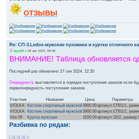
ОТЗЫВЫ
Re: СП-3.Ledos-мужские пуховики и куртки отличного ка
taya88
» 26 авг 2022, 09:58
ВНИМАНИЕ! Таблица обновляется оди
Последний раз обновлено 27 сен 2024, 22:20
Очередность
выставляется в порядке поступления заказов если бу
первоочередность поступления заказов.
Участник
Название
Цена
Параметры
VIOLKA
Костюм спортивный мужской
3900.00
артикул:СП01/1, разм
VIOLKA
Костюм спортивный мужской
3900.00
артикул:СП01/2, разм
Vita 09
Куртка мужская
3200.00
артикул:20/2, размер:
Разбивка по рядам: