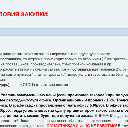
ЛОВИЯ ЗАКУПКИ:
я ряда автоматически заказы переходят в следующую закупку.
м поставщика, то отгрузка происходит только по вторникам ) Срок достав
ия поставщиков (производителей), транспортной компании и пр.
э расчитывается из суммы заказа, т.е у поставщика идет наценка 2% от
 на сайте пунктом "платная доставка", плюс услуги грузотакси по Улан-у
аза.
дарь), после СТОПа отказаться нельзя.
 Увеличиваю/уменьшаю цены (если произошло таковое ) при получе
ные рагсходы+Услуги офиса. Организационный процент - 16%. Тран
иса, В графе скидка проставлена оплата офису (-30руб). В офисе т
0руб, тогда уз оплачивает за сдачу организатором такого заказа в о
ше, доплатить можно будет при получении заказа.
ВНИМАНИЕ: достав
дполагаете! После перечисления денег обязательно отписываемся в корзи
лачивают заказ до стопа.
С УЧАСТНИКАМИ из ЧС НЕ РАБОТАЮ!
В слу