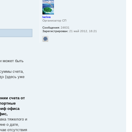
lariva
Организатор СП
Сообщения:
24631
Зарегистрирован:
21 май 2012, 16:21
ки может быть
 суммы счета,
дэ (здесь уже
нии счета от
спортные
ариф офиса
фис,
ка тяжелого и
не о дате,
чае отсутствия