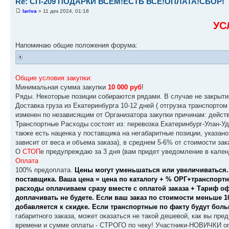
Re: СП-209 ПОДАРКИ ВСЕМ!ЕСТЬ ВСЁ!ОПЛАТА!СБОР!
lariva
» 11 дек 2024, 01:18
УС
Напоминаю общие положения форума:
Общие условия закупки:
Минимальная сумма закупки
10 000 руб
!
Ряды. Некоторые позиции собираются рядами. В случае не закрыти
Доставка груза из Екатеринбурга 10-12 дней ( отгрузка транспорто
изменен по независящим от Организатора закупки причинам: действ
Транспортные Расходы состоят из: перевозка Екатеринбург-Улан-Уд
также есть наценка у поставщика на негабаритные позиции, указано
зависит от веса и объема заказа), в среднем 5-6% от стоимости зак
О
СТОП
е предупреждаю за 3 дня (вам придет уведомление в кален
Оплата
100% предоплата.
Цены могут уменьшаться или увеличиваться.
поставщика. Ваша цена = цена по каталогу + % ОРГ+транспорт
расходы оплачиваем сразу вместе с оплатой заказа + Тариф оф
доплачивать не будете. Если ваш заказ по стоимости меньше 10
добавляется к скидке. Если транспортные по факту будут боль
габаритного заказа, может оказаться не такой дешевой, как вы пре
времени и сумме оплаты - СТРОГО по чеку! Участники-НОВИЧКИ оп