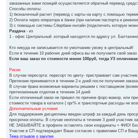
заказанных вами позиций осуществляется обратный перевод средст
Способы оплаты:
1) безналичный расчет (перевод с карты на карту с помощью терми
2) Оплата через оператора в банке (при наличии паспорта и реквизи
3) с помощью системы Сбербанк-онлайн (подключить которую можно
Раздача
- из
1 - офис Центральный ,который находится по адресу ул. Балтахино
Кто никуда не записывается по умолчанию увожу в центральный!
Если в течение 10 рабочих дней офиса вы не получаете свой заказ ,
Если ваш заказ по стоимости менее 100руб, тогда УЗ оплачивает
Риски
В случае пересорта: пересорт по цвету- пристраивает сам участник
Претензии принимаются в течении 2-х дней после получения заказа
В случае брака возможные варианты решаем с поставщиком (возмещ
претензионным отделом в течении 14 дней
Если оплаченный заказ не пришел по причине форс-мажор, или при
стоимости товара в каталоге ( орг% и транспортные расходы не во
Дополнительные условия
Для поддержания дисциплины введен штраф за каждый день прос
просрочки оплаты. В случае неоплаты в течение 3 дней участник за
НЕ ЗАБЫВАЙТЕ в профиле оставлять свои координаты + ФИО! Без 
Участие в СП подтверждает Ваше согласие с правилами СП и Вашу
Тема отзывов о закупке