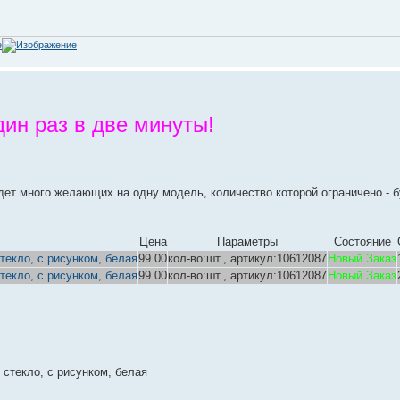
н раз в две минуты!
дет много желающих на одну модель, количество которой ограничено - 
Цена
Параметры
Состояние
текло, с рисунком, белая
99.00
кол-во:шт., артикул:10612087
Новый Заказ
текло, с рисунком, белая
99.00
кол-во:шт., артикул:10612087
Новый Заказ
стекло, с рисунком, белая