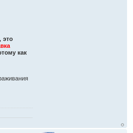
 это
авка
отому как
ораживания