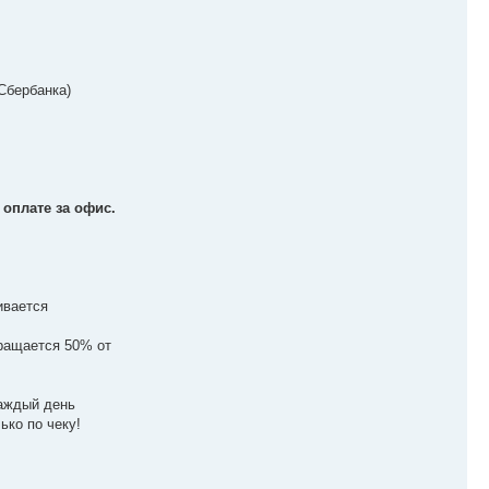
Сбербанка)
 оплате за офис.
ивается
вращается 50% от
аждый день
ько по чеку!