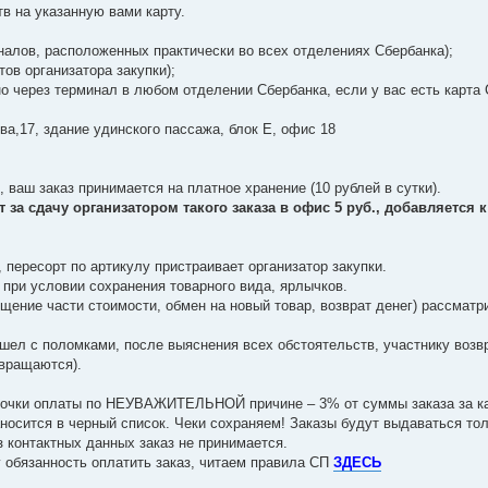
в на указанную вами карту.
налов, расположенных практически во всех отделениях Сбербанка);
тов организатора закупки);
 через терминал в любом отделении Сбербанка, если у вас есть карта 
ва,17, здание удинского пассажа, блок Е, офис 18
 ваш заказ принимается на платное хранение (10 рублей в сутки).
 за сдачу организатором такого заказа в офис 5 руб., добавляется к
, пересорт по артикулу пристраивает организатор закупки.
 при условии сохранения товарного вида, ярлычков.
ение части стоимости, обмен на новый товар, возврат денег) рассматр
шел с поломками, после выяснения всех обстоятельств, участнику воз
звращаются).
рочки оплаты по НЕУВАЖИТЕЛЬНОЙ причине – 3% от суммы заказа за к
носится в черный список. Чеки сохраняем! Заказы будут выдаваться тол
контактных данных заказ не принимается.
 обязанность оплатить заказ, читаем правила СП
ЗДЕСЬ