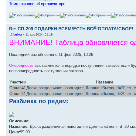
Тема отзывов об организаторе
Re: СП-209 ПОДАРКИ ВСЕМ!ЕСТЬ ВСЁ!ОПЛАТА!СБОР!
lariva
» 11 дек 2024, 01:18
ВНИМАНИЕ! Таблица обновляется оди
Последний раз обновлено 11 фев 2025, 13:29
Очередность
выставляется в порядке поступления заказов если бу
первоочередность поступления заказов.
Участник
Название
Оляля41
Доска разделочная новогодняя Доляна «Змея», d=20 см, с
Оляля41
Доска разделочная новогодняя Доляна «Змея», d=20 см, с
Разбивка по рядам:
Описание:
Название:
Доска разделочная новогодняя Доляна «Змея», d=20 см, 
Цена:
99.00