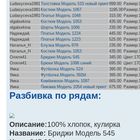
Ludasyceva1981
Толстовка Модель 515 новый принт
899.00
Размер:1
Ludasyceva1981
Костюм Модель 1067
1195.00
Размер:1
Ludasyceva1981
Платье Модель 1048
315.00
Размер:1
olgaburkina
Костюм Модель 1053
435.00
Размер:1
olgaburkina
Шорты Модель 1006
235.00
Размер:1
Надежда&
Платье Модель 1224
445.00
Размер:1
Надежда&
Платье Модель 1223
525.00
Размер:1
Наталья_Н
Блузка Модель 879
235.00
Размер:1
Наталья_Н
Костюм Модель 1053
435.00
Размер:1
Оляля41
Бриджи Модель 545
345.00
Цвет:17
Оляля41
Брюки Модель 1098 синий
695.00
Цвет:17
Умка
Футболка Модель 524
395.00
Размер:1
Умка
Футболка Модель 392bl
395.00
Размер:1
Умка
Комбинезон Модель 1097
665.00
Размер:1
Умка
Пижама Модель 1054 новый принт
675.00
Размер:3
Разбивка по рядам:
Описание:
100% хлопок, кулирка
Название:
Бриджи Модель 545